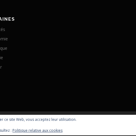
AINES
tés
omie
ique
ie
r
ser ce site Web, vous acceptez leur utilisation.
Copyright © 2026 Optomachines
sultez :
Politique relative aux cookies