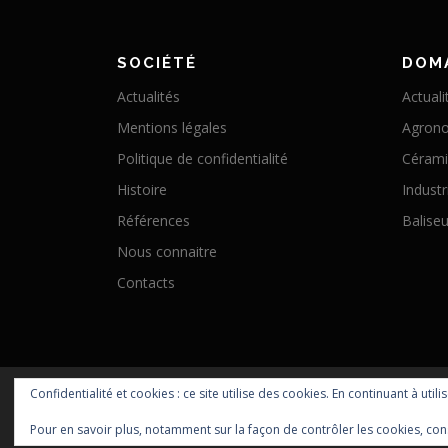
SOCIÉTÉ
DOM
Actualités
Actuali
Mentions légales
Agron
Politique de confidentialité
Céram
Histoire
Industr
Références
Baliseu
Nous connaitre
Contacts
Confidentialité et cookies : ce site utilise des cookies. En continuant à utili
Pour en savoir plus, notamment sur la façon de contrôler les cookies, con