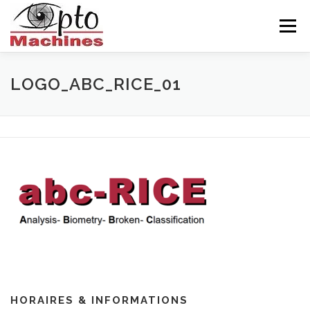
Aller
au
Menu
contenu
ACCUEIL
AGRONOMIE
CÉRAMIQUE
LOGO_ABC_RICE_01
INDUSTRIE
BALISEUR
NOUS CONNAITRE
CONTACTS
FRANÇAIS
HORAIRES & INFORMATIONS