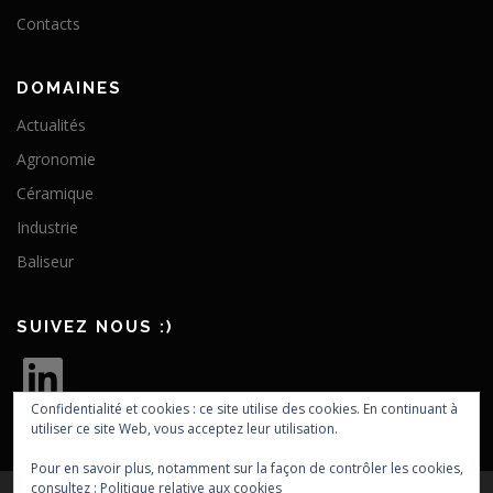
Contacts
DOMAINES
Actualités
Agronomie
Céramique
Industrie
Baliseur
SUIVEZ NOUS :)
L
i
n
k
Confidentialité et cookies : ce site utilise des cookies. En continuant à
e
utiliser ce site Web, vous acceptez leur utilisation.
d
I
n
Pour en savoir plus, notamment sur la façon de contrôler les cookies,
consultez :
Politique relative aux cookies