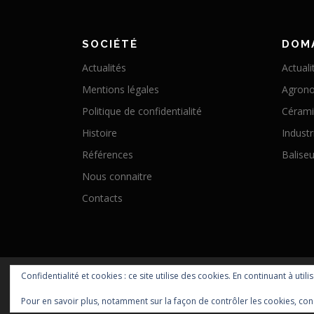
SOCIÉTÉ
DOM
Actualités
Actuali
Mentions légales
Agron
Politique de confidentialité
Céram
Histoire
Industr
Références
Baliseu
Nous connaitre
Contacts
Confidentialité et cookies : ce site utilise des cookies. En continuant à utili
Pour en savoir plus, notamment sur la façon de contrôler les cookies, con