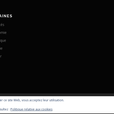
AINES
tés
omie
ique
ie
r
ser ce site Web, vous acceptez leur utilisation.
Copyright © 2026 Optomachines
sultez :
Politique relative aux cookies