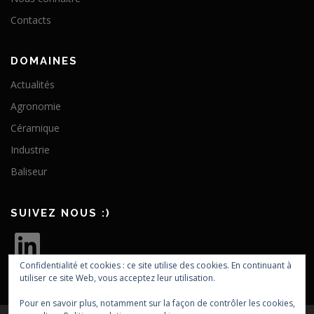
Contacts
DOMAINES
Actualités
Agronomie
Céramique
Industrie
Baliseur
SUIVEZ NOUS :)
L
i
n
k
Confidentialité et cookies : ce site utilise des cookies. En continuant à
e
utiliser ce site Web, vous acceptez leur utilisation.
d
I
n
Pour en savoir plus, notamment sur la façon de contrôler les cookies,