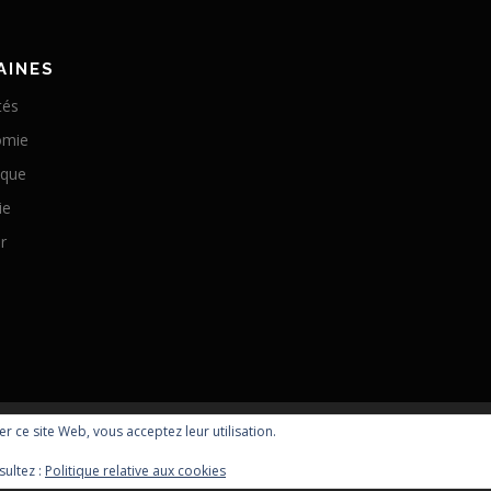
AINES
tés
omie
ique
ie
r
ser ce site Web, vous acceptez leur utilisation.
Copyright © 2026 Optomachines
sultez :
Politique relative aux cookies