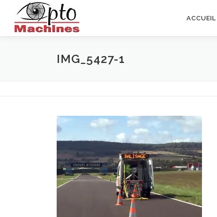
Aller
au
ACCUEIL
contenu
IMG_5427-1