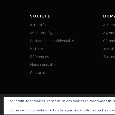
SOCIÉTÉ
DOM
Actualités
Actuali
Mentions légales
Agron
Politique de confidentialité
Céram
Histoire
Industr
Références
Baliseu
Nous connaitre
Contacts
Confidentialité et cookies : ce site utilise des cookies. En continuant à utili
Pour en savoir plus, notamment sur la façon de contrôler les cookies, con