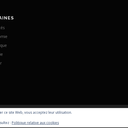
AINES
tés
omie
ique
ie
r
ser ce site Web, vous acceptez leur utilisation.
Copyright © 2026 Optomachines
sultez :
Politique relative aux cookies