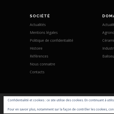
SOCIÉTÉ
DOM
Actualités
Actuali
Mentions légales
Agron
Politique de confidentialité
Céram
Histoire
Industr
Références
Baliseu
Nous connaitre
Contacts
Confidentialité et cookies : ce site utilise des cookies. En continuant à utili
Pour en savoir plus, notamment sur la façon de contrôler les cookies, con