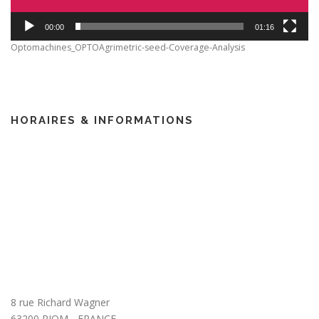
00:00
01:16
Optomachines_OPTOAgrimetric-seed-Coverage-Analysis
HORAIRES & INFORMATIONS
8 rue Richard Wagner
63200 RIOM - FRANCE