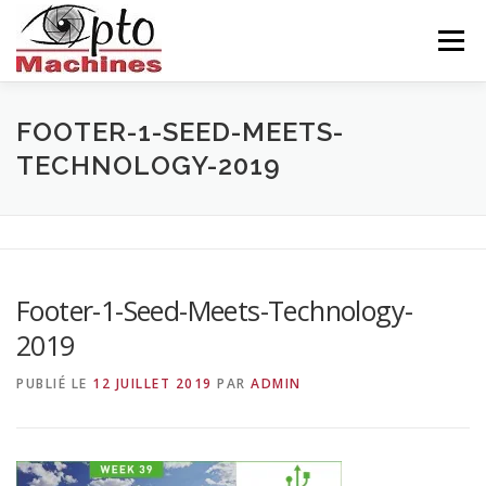
Aller
au
Menu
contenu
ACCUEIL
AGRONOMIE
CÉRAMIQUE
FOOTER-1-SEED-MEETS-
TECHNOLOGY-2019
INDUSTRIE
BALISEUR
NOUS CONNAITRE
CONTACTS
FRANÇAIS
Footer-1-Seed-Meets-Technology-
2019
PUBLIÉ LE
12 JUILLET 2019
PAR
ADMIN