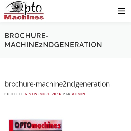
Aller
au
Menu
contenu
ACCUEIL
AGRONOMIE
CÉRAMIQUE
BROCHURE-
MACHINE2NDGENERATION
INDUSTRIE
BALISEUR
NOUS CONNAITRE
CONTACTS
FRANÇAIS
brochure-machine2ndgeneration
PUBLIÉ LE
6 NOVEMBRE 2016
PAR
ADMIN