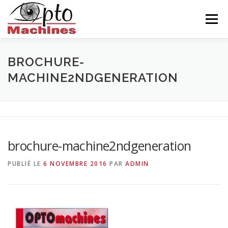
Aller
au
Menu
contenu
ACCUEIL
AGRONOMIE
CÉRAMIQUE
BROCHURE-
MACHINE2NDGENERATION
INDUSTRIE
BALISEUR
NOUS CONNAITRE
CONTACTS
FRANÇAIS
brochure-machine2ndgeneration
PUBLIÉ LE
6 NOVEMBRE 2016
PAR
ADMIN