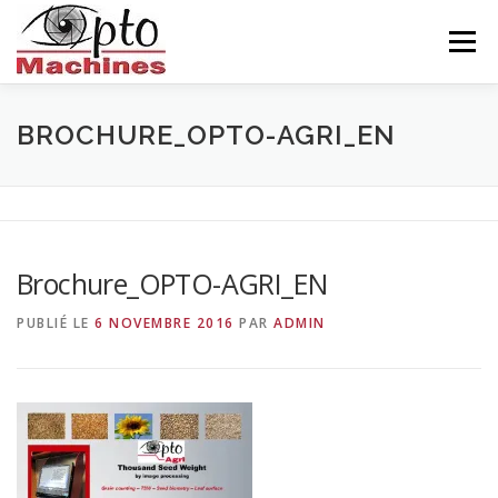
Aller
au
Menu
contenu
ACCUEIL
AGRONOMIE
CÉRAMIQUE
BROCHURE_OPTO-AGRI_EN
INDUSTRIE
BALISEUR
NOUS CONNAITRE
Brochure_OPTO-AGRI_EN
CONTACTS
FRANÇAIS
PUBLIÉ LE
6 NOVEMBRE 2016
PAR
ADMIN