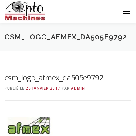
Aller
au
Menu
contenu
ACCUEIL
AGRONOMIE
CÉRAMIQUE
CSM_LOGO_AFMEX_DA505E9792
INDUSTRIE
BALISEUR
NOUS CONNAITRE
csm_logo_afmex_da505e9792
CONTACTS
FRANÇAIS
PUBLIÉ LE
25 JANVIER 2017
PAR
ADMIN