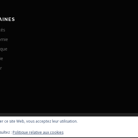
AINES
tés
omie
ique
ie
r
ser ce site Web, vous acceptez leur utilisation.
Copyright © 2026 Optomachines
sultez :
Politique relative aux cookies