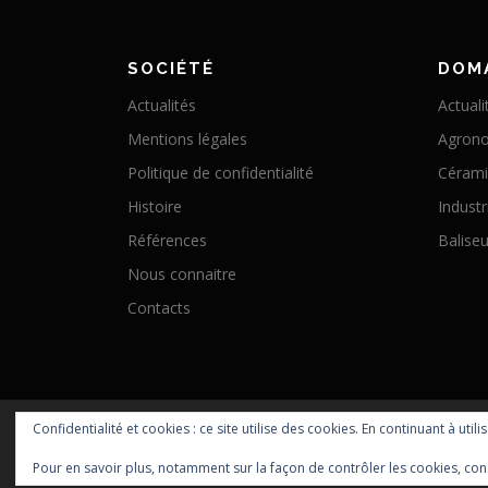
SOCIÉTÉ
DOM
Actualités
Actuali
Mentions légales
Agron
Politique de confidentialité
Céram
Histoire
Industr
Références
Baliseu
Nous connaitre
Contacts
Confidentialité et cookies : ce site utilise des cookies. En continuant à utili
Pour en savoir plus, notamment sur la façon de contrôler les cookies, con