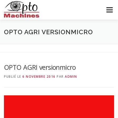
Aller
au
Menu
contenu
ACCUEIL
AGRONOMIE
CÉRAMIQUE
OPTO AGRI VERSIONMICRO
INDUSTRIE
BALISEUR
NOUS CONNAITRE
OPTO AGRI versionmicro
CONTACTS
FRANÇAIS
PUBLIÉ LE
6 NOVEMBRE 2016
PAR
ADMIN
Video
Player