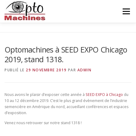
Aller
au
Menu
contenu
ACCUEIL
AGRONOMIE
CÉRAMIQUE
Optomachines à SEED EXPO Chicago
2019, stand 1318.
INDUSTRIE
BALISEUR
NOUS CONNAITRE
PUBLIÉ LE
29 NOVEMBRE 2019
PAR
ADMIN
CONTACTS
FRANÇAIS
Nous avons le plaisir d’exposer cette année à
SEED EXPO à Chicago
du
10 au 12 décembre 2019. C’est le plus grand évènement de l’industrie
semencière en Amérique du nord, accueillant conférences et espaces
d’exposition.
Venez nous retrouver sur notre stand 1318 !