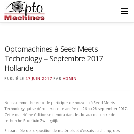
Aller
au
Menu
contenu
ACCUEIL
AGRONOMIE
CÉRAMIQUE
Optomachines à Seed Meets
Technology – Septembre 2017
INDUSTRIE
BALISEUR
NOUS CONNAITRE
Hollande
PUBLIÉ LE
27 JUIN 2017
PAR
ADMIN
CONTACTS
FRANÇAIS
English
Nous sommes heureux de participer de nouveau à Seed Meets
Technology qui se déroulera cette année du 26 au 28 september 2017.
Cette quatrième édition se tiendra dans les locaux du centre de
recherche Proeftuin Zwaagdijk.
En parallèle de l’exposition de matériels et d’essais au champ, des