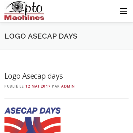
Aller
au
Menu
contenu
ACCUEIL
AGRONOMIE
CÉRAMIQUE
LOGO ASECAP DAYS
INDUSTRIE
BALISEUR
NOUS CONNAITRE
Logo Asecap days
CONTACTS
FRANÇAIS
PUBLIÉ LE
12 MAI 2017
PAR
ADMIN