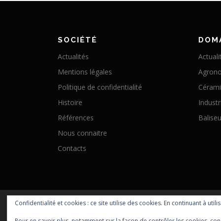
SOCIÉTÉ
DOM
Actualités
Actuali
Mentions légales
Agron
Politique de confidentialité
Céram
Histoire
Industr
Références
Baliseu
Nous connaitre
Contacts
Confidentialité et cookies : ce site utilise des cookies. En continuant à utili
Pour en savoir plus, notamment sur la façon de contrôler les cookies, con