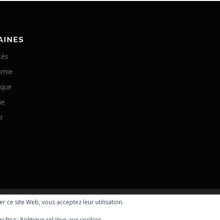
AINES
tés
omie
ique
ie
r
ser ce site Web, vous acceptez leur utilisation.
Copyright © 2026 Optomachines
sultez :
Politique relative aux cookies