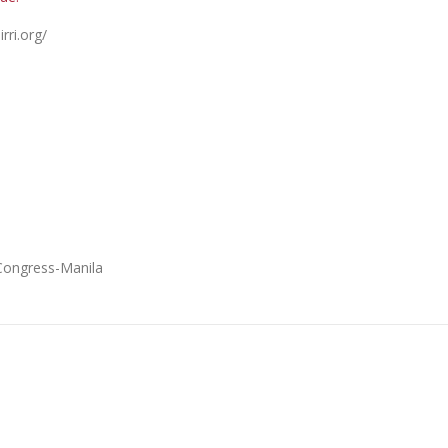
rri.org/
Congress-Manila