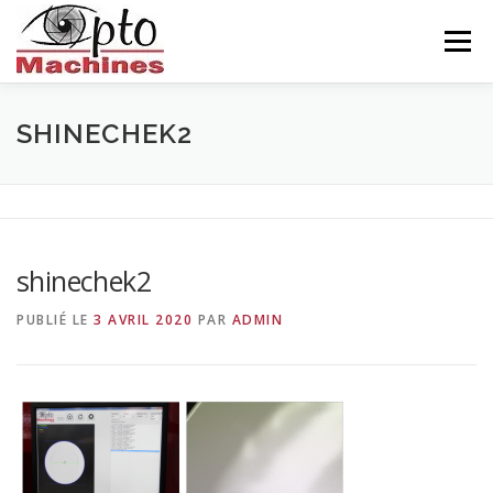
Aller
au
Menu
contenu
ACCUEIL
AGRONOMIE
CÉRAMIQUE
SHINECHEK2
INDUSTRIE
BALISEUR
NOUS CONNAITRE
shinechek2
CONTACTS
FRANÇAIS
PUBLIÉ LE
3 AVRIL 2020
PAR
ADMIN