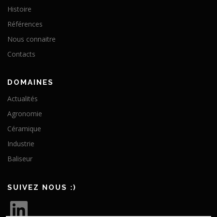
Histoire
Références
Nous connaitre
Contacts
DOMAINES
Actualités
Agronomie
Céramique
Industrie
Baliseur
SUIVEZ NOUS :)
L
i
n