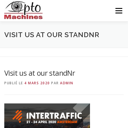
Aller
au
Menu
contenu
ACCUEIL
AGRONOMIE
CÉRAMIQUE
VISIT US AT OUR STANDNR
INDUSTRIE
BALISEUR
NOUS CONNAITRE
Visit us at our standNr
CONTACTS
FRANÇAIS
PUBLIÉ LE
4 MARS 2020
PAR
ADMIN